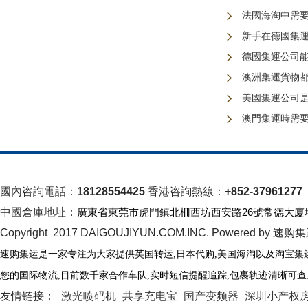
法國海淘中需
新手在德國集
德國集運公司
澳洲集運貨物
美國集運公司
澳門集運時需
國內咨詢電話：
18128554425
香港咨詢熱線：
+852-37961277
中國倉庫地址：
廣東省東莞市虎門鎮北柵西坊西安路26號常德大廈
Copyright 2017 DAIGOUJIYUN.COM.INC. Powered by 速购
速购集运是一家专注为大家提供英国转运
,日本代购,美国海淘以及淘宝集
您的国际物流
,
目前数千家合作车队
,
实时短信提醒追踪
,
包裹轨迹清晰可查
友情链接：
激光喷码机
共享充电宝
国产变频器
深圳小产权