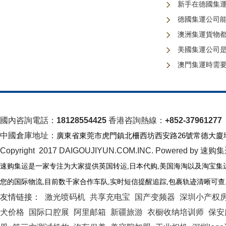
新手在德國集
德國集運公司
澳洲集運貨物
美國集運公司
澳門集運時需
國內咨詢電話：
18128554425
香港咨詢熱線：
+852-37961277
中國倉庫地址：
廣東省東莞市虎門鎮北柵西坊西安路26號常德大廈
Copyright 2017 DAIGOUJIYUN.COM.INC. Powered by 速购
速购集运是一家专注为大家提供英国转运
,日本代购,美国海淘以及淘宝集
您的国际物流
,
目前数千家合作车队
,
实时短信提醒追踪
,
包裹轨迹清晰可查
友情链接：
激光喷码机
共享充电宝
国产变频器
深圳小产权
犬价格
国际口腔展
阿里邮箱
新疆旅游
衣橱收纳培训师
保安