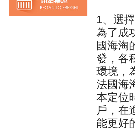
1、選
為了成
國海淘
發，各
環境，
法國海
本定位
戶，在
能更好