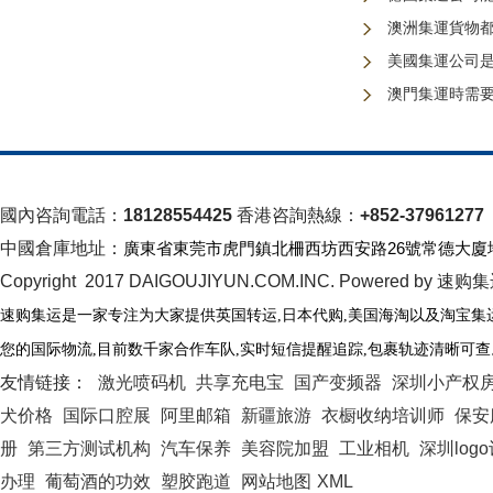
澳洲集運貨物
美國集運公司
澳門集運時需
國內咨詢電話：
18128554425
香港咨詢熱線：
+852-37961277
中國倉庫地址：
廣東省東莞市虎門鎮北柵西坊西安路26號常德大廈
Copyright 2017 DAIGOUJIYUN.COM.INC. Powered by 速购
速购集运是一家专注为大家提供英国转运
,日本代购,美国海淘以及淘宝集
您的国际物流
,
目前数千家合作车队
,
实时短信提醒追踪
,
包裹轨迹清晰可查
友情链接：
激光喷码机
共享充电宝
国产变频器
深圳小产权
犬价格
国际口腔展
阿里邮箱
新疆旅游
衣橱收纳培训师
保安
册
第三方测试机构
汽车保养
美容院加盟
工业相机
深圳log
办理
葡萄酒的功效
塑胶跑道
网站地图
XML