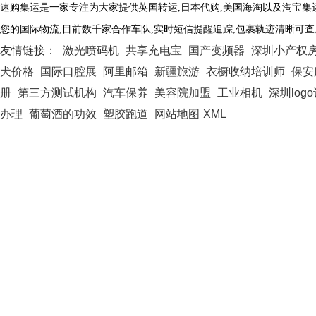
速购集运是一家专注为大家提供英国转运
,日本代购,美国海淘以及淘宝集
您的国际物流
,
目前数千家合作车队
,
实时短信提醒追踪
,
包裹轨迹清晰可查
友情链接：
激光喷码机
共享充电宝
国产变频器
深圳小产权
犬价格
国际口腔展
阿里邮箱
新疆旅游
衣橱收纳培训师
保安
册
第三方测试机构
汽车保养
美容院加盟
工业相机
深圳log
办理
葡萄酒的功效
塑胶跑道
网站地图
XML