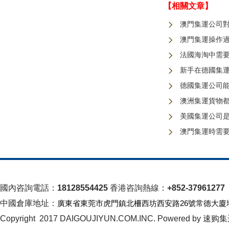
【相關文章】
澳門集運公司
澳門集運操作
法國海淘中需
新手在德國集
德國集運公司
澳洲集運貨物
美國集運公司
澳門集運時需
國內咨詢電話：
18128554425
香港咨詢熱線：
+852-37961277
中國倉庫地址：
廣東省東莞市虎門鎮北柵西坊西安路26號常德大廈
Copyright 2017 DAIGOUJIYUN.COM.INC. Powered by 速购