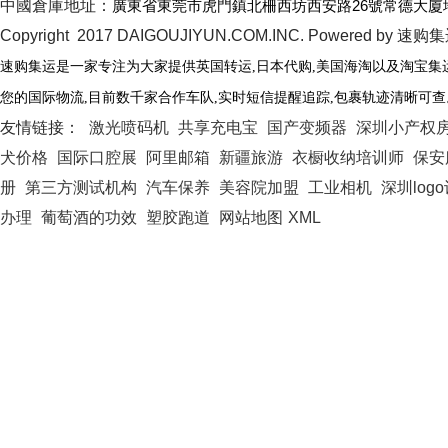
中國倉庫地址：
廣東省東莞市虎門鎮北柵西坊西安路26號常德大廈
Copyright 2017 DAIGOUJIYUN.COM.INC. Powered by 速购
速购集运是一家专注为大家提供英国转运
,日本代购,美国海淘以及淘宝集
您的国际物流
,
目前数千家合作车队
,
实时短信提醒追踪
,
包裹轨迹清晰可查
友情链接：
激光喷码机
共享充电宝
国产变频器
深圳小产权
犬价格
国际口腔展
阿里邮箱
新疆旅游
衣橱收纳培训师
保安
册
第三方测试机构
汽车保养
美容院加盟
工业相机
深圳log
办理
葡萄酒的功效
塑胶跑道
网站地图
XML