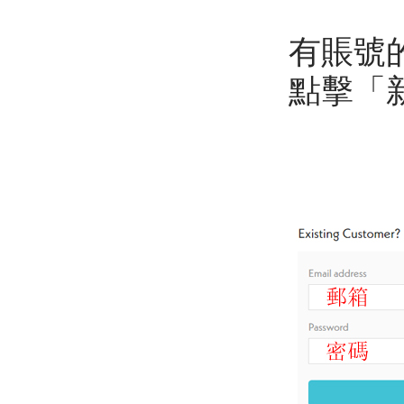
有賬號
點擊「