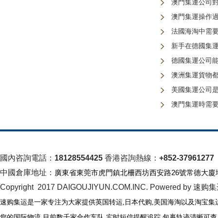
澳門集運公司
澳門集運操作
法國海淘中需
新手在德國集
德國集運公司
澳洲集運貨物
美國集運公司
澳門集運時需
國內咨詢電話：
18128554425
香港咨詢熱線：
+852-37961277
中國倉庫地址：
廣東省東莞市虎門鎮北柵西坊西安路26號常德大廈
Copyright 2017 DAIGOUJIYUN.COM.INC. Powered by 速购
速购集运是一家专注为大家提供英国转运
,日本代购,美国海淘以及淘宝集
您的国际物流
,
目前数千家合作车队
,
实时短信提醒追踪
,
包裹轨迹清晰可查