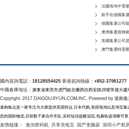
法國海淘中需
新手在德國集
德國集運公司
澳洲集運貨物
美國集運公司
澳門集運時需
國內咨詢電話：
18128554425
香港咨詢熱線：
+852-37961277
中國倉庫地址：
廣東省東莞市虎門鎮北柵西坊西安路26號常德大廈
Copyright 2017 DAIGOUJIYUN.COM.INC. Powered by 速购
速购集运是一家专注为大家提供英国转运
,日本代购,美国海淘以及淘宝集
您的国际物流
,
目前数千家合作车队
,
实时短信提醒追踪
,
包裹轨迹清晰可查
友情链接：
激光喷码机
共享充电宝
国产变频器
深圳小产权