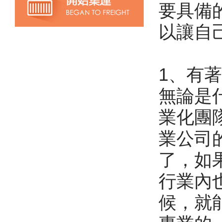
要具備
以讓自
1、有
無論是
業化團
業公司
了，如
行業內
候，就