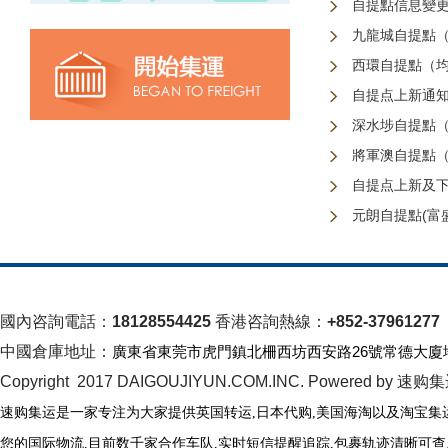
自提點信息變
九龍城自提點（
西環自提點（均
自提点上新通知1
深水埗自提點（
將軍澳自提點（
自提点上新及下架
元朗自提點(富盛
國內咨詢電話：
18128554425
香港咨詢熱線：
+852-37961277
中國倉庫地址：
廣東省東莞市虎門鎮北柵西坊西安路26號常德大廈
Copyright 2017 DAIGOUJIYUN.COM.INC. Powered by 速购
速购集运是一家专注为大家提供英国转运
,日本代购,美国海淘以及淘宝集
您的国际物流
,
目前数千家合作车队
,
实时短信提醒追踪
,
包裹轨迹清晰可查