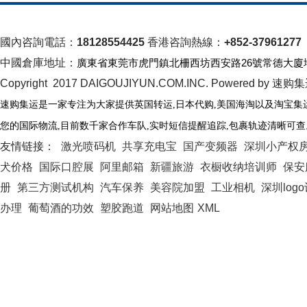
國內咨詢電話：
18128554425
香港咨詢熱線：
+852-37961277
中國倉庫地址：
廣東省東莞市虎門鎮北柵西坊西安路26號常德大廈
Copyright 2017 DAIGOUJIYUN.COM.INC. Powered by 速购
速购集运是一家专注为大家提供英国转运
,日本代购,美国海淘以及淘宝集
您的国际物流
,
目前数千家合作车队
,
实时短信提醒追踪
,
包裹轨迹清晰可查
友情链接：
激光喷码机
共享充电宝
国产变频器
深圳小产权
犬价格
国际口腔展
阿里邮箱
新疆旅游
衣橱收纳培训师
保安
册
第三方测试机构
汽车保养
美容院加盟
工业相机
深圳log
办理
葡萄酒的功效
塑胶跑道
网站地图
XML