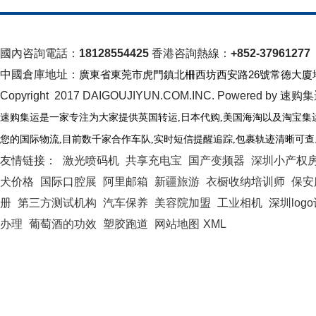
國內咨詢電話：
18128554425
香港咨詢熱線：
+852-37961277
中國倉庫地址：
廣東省東莞市虎門鎮北柵西坊西安路26號常德大廈
Copyright 2017 DAIGOUJIYUN.COM.INC. Powered by 速购
速购集运是一家专注为大家提供英国转运
,日本代购,美国海淘以及淘宝集
您的国际物流
,
目前数千家合作车队
,
实时短信提醒追踪
,
包裹轨迹清晰可查
友情链接：
激光喷码机
共享充电宝
国产变频器
深圳小产权
犬价格
国际口腔展
阿里邮箱
新疆旅游
衣橱收纳培训师
保安
册
第三方测试机构
汽车保养
美容院加盟
工业相机
深圳log
办理
葡萄酒的功效
塑胶跑道
网站地图
XML