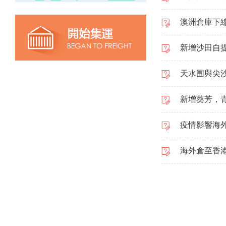
澳洲倉庫下
新增沙田自
天水围與尖
新增葵芳，
疫情影響海
海外倉至香