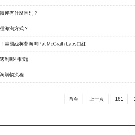
轉運有什麼區別？
種海淘方式？
美國絲芙蘭海淘Pat McGrath Labs口紅
遇到哪些問題
淘購物流程
首頁
上一頁
181