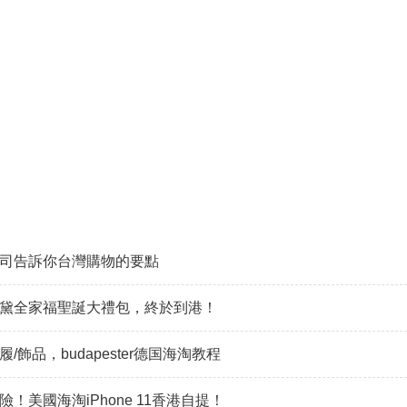
司告訴你台灣購物的要點
黛全家福聖誕大禮包，終於到港！
/飾品，budapester德国海淘教程
險！美國海淘iPhone 11香港自提！