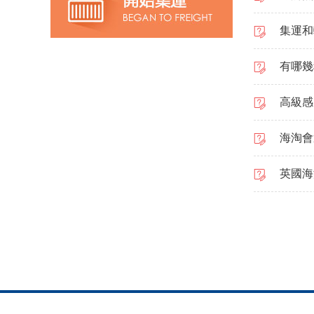
集運和
有哪幾
高級感！
海淘會
英國海