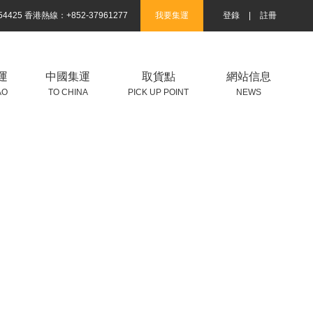
4425 香港熱線：+852-37961277
我要集運
登錄
|
註冊
運
中國集運
取貨點
網站信息
AO
TO CHINA
PICK UP POINT
NEWS