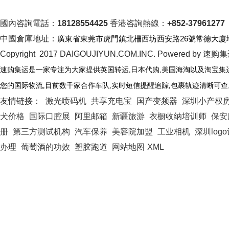
國內咨詢電話：
18128554425
香港咨詢熱線：
+852-37961277
中國倉庫地址：
廣東省東莞市虎門鎮北柵西坊西安路26號常德大廈
Copyright 2017 DAIGOUJIYUN.COM.INC. Powered by 速购
速购集运是一家专注为大家提供英国转运
,日本代购,美国海淘以及淘宝集
您的国际物流
,
目前数千家合作车队
,
实时短信提醒追踪
,
包裹轨迹清晰可查
友情链接：
激光喷码机
共享充电宝
国产变频器
深圳小产权
犬价格
国际口腔展
阿里邮箱
新疆旅游
衣橱收纳培训师
保安
册
第三方测试机构
汽车保养
美容院加盟
工业相机
深圳log
办理
葡萄酒的功效
塑胶跑道
网站地图
XML